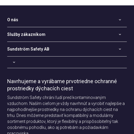
O nás
Služby zákazníkom
Sundström Safety AB
Navrhujeme a vyrábame prvotriedne ochranné
prostriedky dýchacích ciest
Sundström Safety chráni ľudí pred kontaminovaným
vzduchom. Naším cieľom je vždy navrhnúť a vyrobiť najlepšie a
najpohodlnejšie prostriedky na ochranu dýchacích ciest na
trhu. Dnes môžeme predstaviť kompatibilný a modulárny
sortiment produktov, ktorý je flexibilný a prispôsobiteľný tak
osobnému pohodliu, ako aj potrebám a požiadavkám
pracoviska.