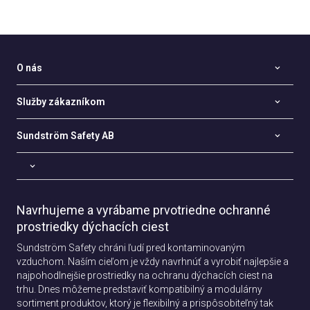
O nás
Služby zákazníkom
Sundström Safety AB
Navrhujeme a vyrábame prvotriedne ochranné
prostriedky dýchacích ciest
Sundström Safety chráni ľudí pred kontaminovaným
vzduchom. Naším cieľom je vždy navrhnúť a vyrobiť najlepšie a
najpohodlnejšie prostriedky na ochranu dýchacích ciest na
trhu. Dnes môžeme predstaviť kompatibilný a modulárny
sortiment produktov, ktorý je flexibilný a prispôsobiteľný tak