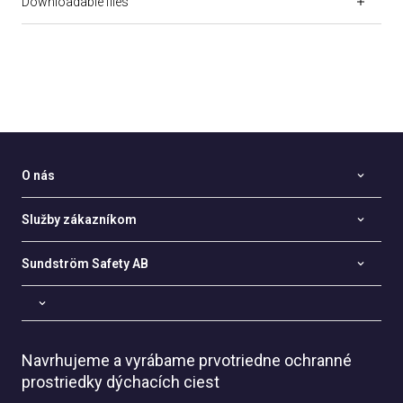
Downloadable files
O nás
Služby zákazníkom
Sundström Safety AB
Navrhujeme a vyrábame prvotriedne ochranné
prostriedky dýchacích ciest