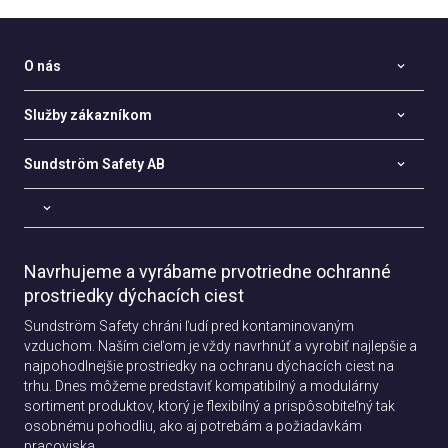
O nás
Služby zákazníkom
Sundström Safety AB
Navrhujeme a vyrábame prvotriedne ochranné
prostriedky dýchacích ciest
Sundström Safety chráni ľudí pred kontaminovaným
vzduchom. Naším cieľom je vždy navrhnúť a vyrobiť najlepšie a
najpohodlnejšie prostriedky na ochranu dýchacích ciest na
trhu. Dnes môžeme predstaviť kompatibilný a modulárny
sortiment produktov, ktorý je flexibilný a prispôsobiteľný tak
osobnému pohodliu, ako aj potrebám a požiadavkám
pracoviska.