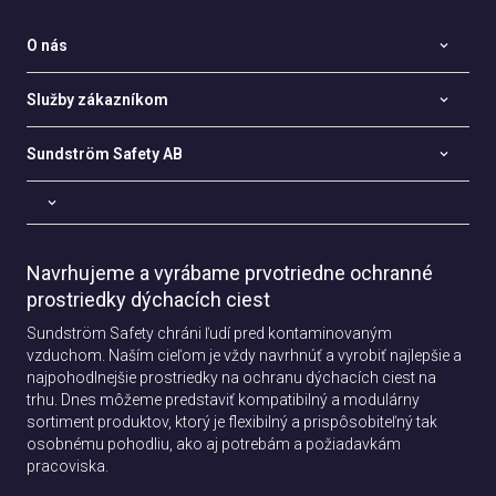
O nás
Služby zákazníkom
Sundström Safety AB
Navrhujeme a vyrábame prvotriedne ochranné
prostriedky dýchacích ciest
Sundström Safety chráni ľudí pred kontaminovaným
vzduchom. Naším cieľom je vždy navrhnúť a vyrobiť najlepšie a
najpohodlnejšie prostriedky na ochranu dýchacích ciest na
trhu. Dnes môžeme predstaviť kompatibilný a modulárny
sortiment produktov, ktorý je flexibilný a prispôsobiteľný tak
osobnému pohodliu, ako aj potrebám a požiadavkám
pracoviska.