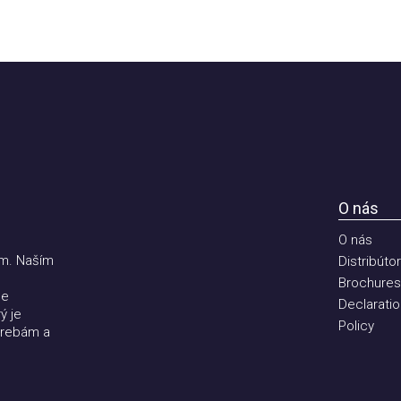
O nás
O nás
 Naším
Distribútori
Brochures
Declaration 
e
Policy
ebám a