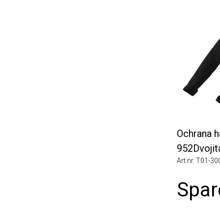
Ochrana had
952Dvojitá 
Art.nr. T01-3004
Spare