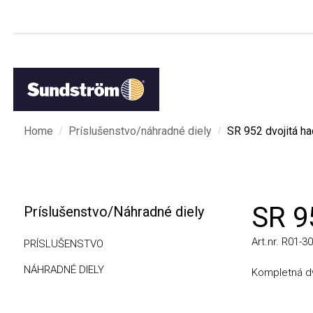
/
/
Home
Príslušenstvo/náhradné diely
SR 952 dvojitá hadi
SR 95
Príslušenstvo/Náhradné diely
Art.nr. R01-3009
PRÍSLUŠENSTVO
NÁHRADNÉ DIELY
Kompletná dvoji