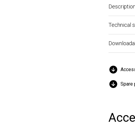
Description
Technical spe
Downloadable 
Accessor
Spare par
Acces