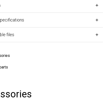
cifications
files
ies
ts
sories