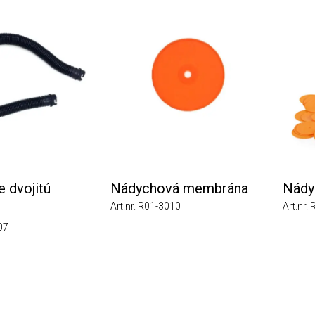
vojitú
Nádychová membrána
Nádyc
Art.nr. R01-3010
Art.nr. R1