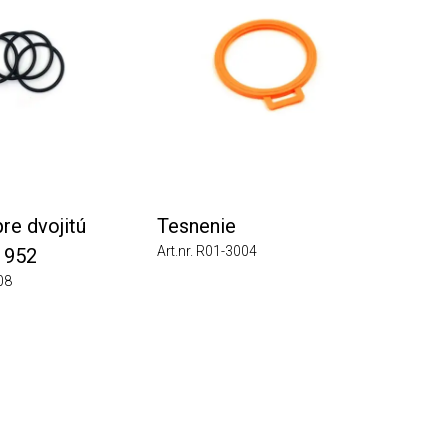
 dvojitú
Tesnenie
Art.nr. R01-3004
52