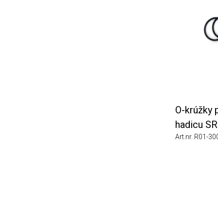
O-krúžky pre
hadicu SR 9
Art.nr. R01-3008