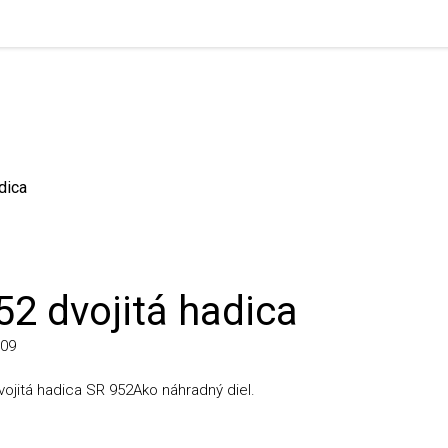
ca
2 dvojitá hadica
tá hadica SR 952Ako náhradný diel.