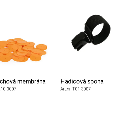
hová membrána
Hadicová spona
0-0007
Art.nr. T01-3007