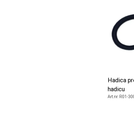
Hadica pre d
hadicu
Art.nr. R01-3007