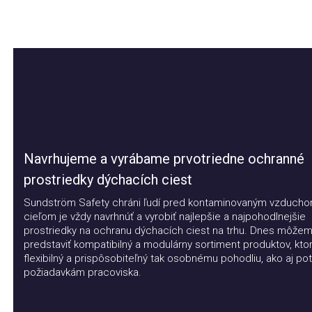
Navrhujeme a vyrábame prvotriedne ochranné
prostriedky dýchacích ciest
Sundström Safety chráni ľudí pred kontaminovaným vzduchom.
cieľom je vždy navrhnúť a vyrobiť najlepšie a najpohodlnejšie
prostriedky na ochranu dýchacích ciest na trhu. Dnes môžeme
predstaviť kompatibilný a modulárny sortiment produktov, ktorý j
flexibilný a prispôsobiteľný tak osobnému pohodliu, ako aj potr
požiadavkám pracoviska.