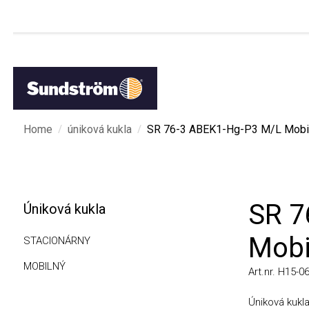
/
/
Home
úniková kukla
SR 76-3 ABEK1-Hg-P3 M/L Mobil
SR 76
Úniková kukla
Mobil
STACIONÁRNY
MOBILNÝ
Art.nr. H15-0612
Úniková kukla S