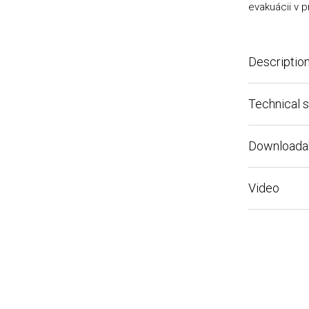
evakuácii v prí
Description
Technical spe
Downloadable 
Video