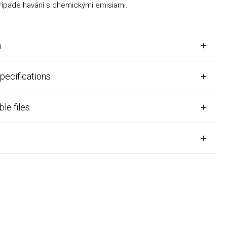
pade havárií s chemickými emisiami.
cifications
files