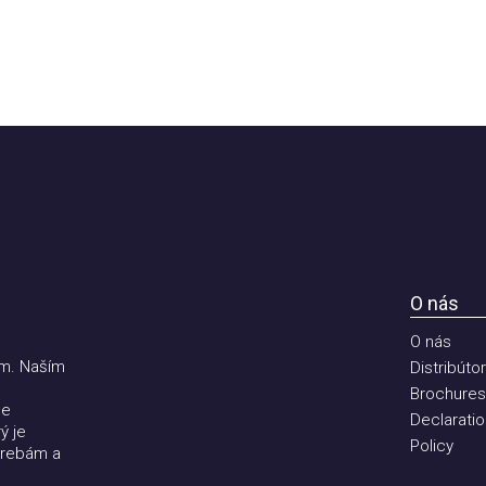
O nás
O nás
 Naším
Distribútori
Brochures
Declaration 
e
Policy
ebám a