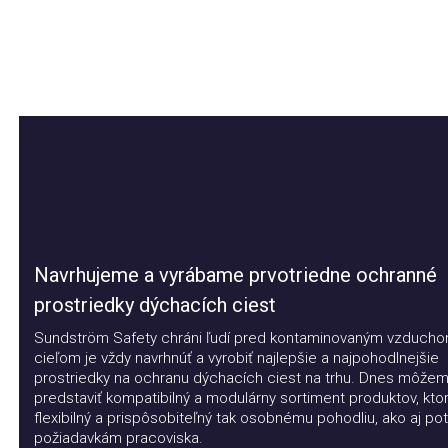
Navrhujeme a vyrábame prvotriedne ochranné
prostriedky dýchacích ciest
Sundström Safety chráni ľudí pred kontaminovaným vzduchom.
cieľom je vždy navrhnúť a vyrobiť najlepšie a najpohodlnejšie
prostriedky na ochranu dýchacích ciest na trhu. Dnes môžeme
predstaviť kompatibilný a modulárny sortiment produktov, ktorý j
flexibilný a prispôsobiteľný tak osobnému pohodliu, ako aj potr
požiadavkám pracoviska.