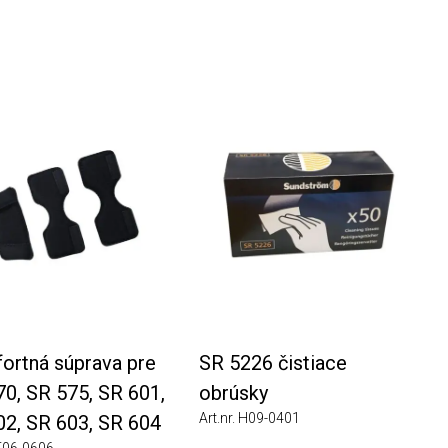
tná súprava pre
SR 5226 čistiace
 SR 575, SR 601,
obrúsky
Art.nr. H09-0401
, SR 603, SR 604