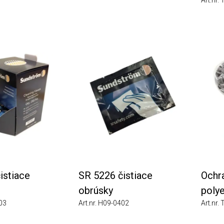
Art.nr. T0
tiace
SR 5226 čistiace
Ochrana
obrúsky
polyety
Art.nr. H09-0402
Art.nr. T0