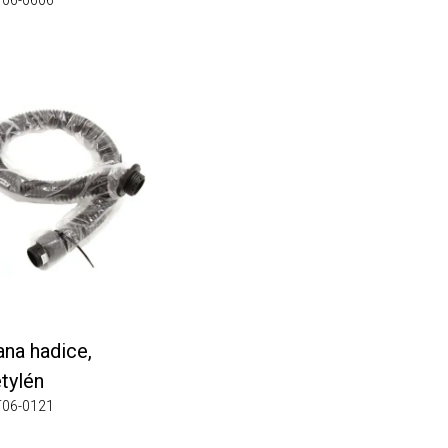
6-0606
 hadice,
lén
6-0121