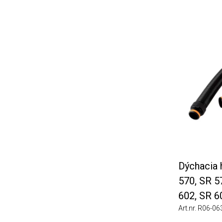
Dýchacia ha
570, SR 575
602, SR 603
Art.nr. R06-0635