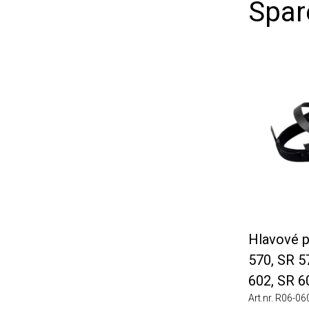
Spare
Hlavové pop
570, SR 575
602, SR 603
Art.nr. R06-0601