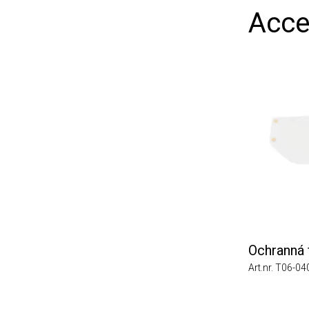
Acces
Ochranná fó
Art.nr. T06-0402