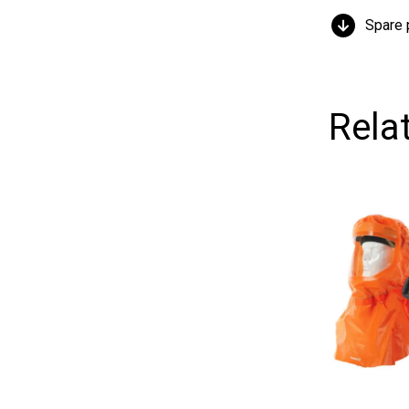
Spare par
Relat