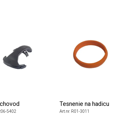
hovod
Tesnenie na hadicu
6-5402
Art.nr. R01-3011