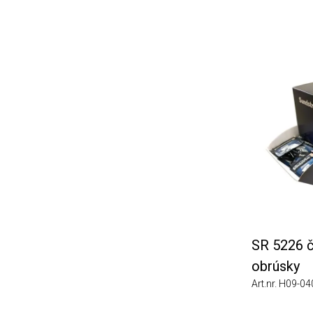
SR 5226 čis
obrúsky
Art.nr. H09-0403