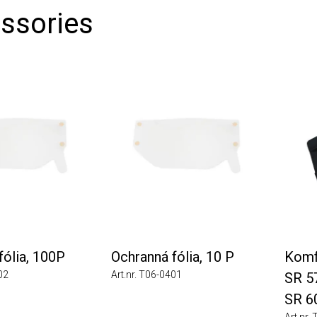
sories
lia, 100P
Ochranná fólia, 10 P
Komfor
Art.nr. T06-0401
SR 570,
SR 602