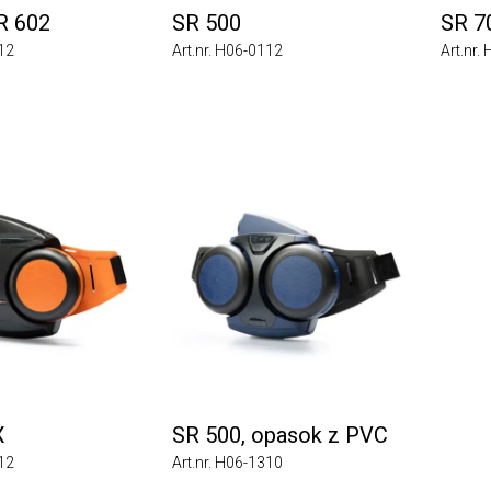
602
SR 500
SR 700
Art.nr. H06-0112
Art.nr. H0
SR 500, opasok z PVC
Art.nr. H06-1310