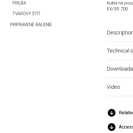
Kukla na použit
PRILBA
EX/SR 700.
TVÁROVÝ ŠTÍT
PRIPRAVENÉ BALENIE
Description
Technical spe
Downloadable 
Video
Related 
Accessor