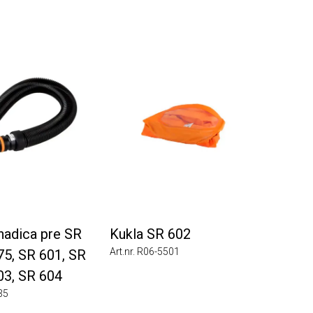
dica pre SR
Kukla SR 602
Art.nr. R06-5501
, SR 601, SR
, SR 604