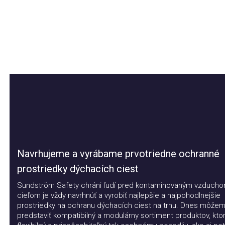
Navrhujeme a vyrábame prvotriedne ochranné
prostriedky dýchacích ciest
Sundström Safety chráni ľudí pred kontaminovaným vzduchom.
cieľom je vždy navrhnúť a vyrobiť najlepšie a najpohodlnejšie
prostriedky na ochranu dýchacích ciest na trhu. Dnes môžeme
predstaviť kompatibilný a modulárny sortiment produktov, ktorý j