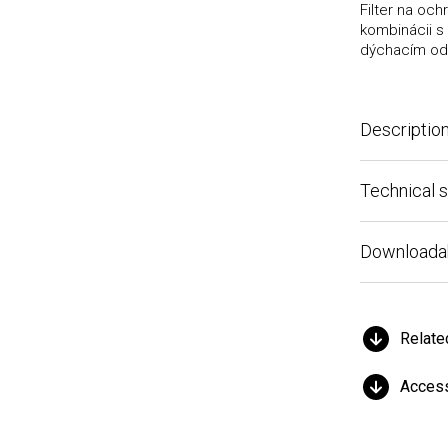
Filter na ochra
kombinácii s m
dýchacím odpor
Description
Technical spe
Downloadable 
Related 
Accessor