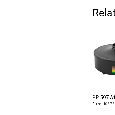
Relat
SR 597 A1
Art.nr. H02-7212