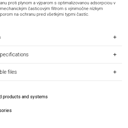
nu proti plynom a výparom s optimalizovanou adsorpciou v
echanickým časticovým filtrom s výnimočne nízkym
om na ochranu pred všetkými typmi častíc.
cifications
files
products and systems
ies