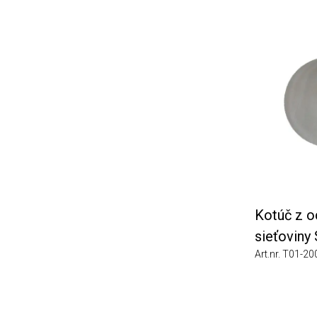
Kotúč z oce
sieťoviny S
Art.nr. T01-2001