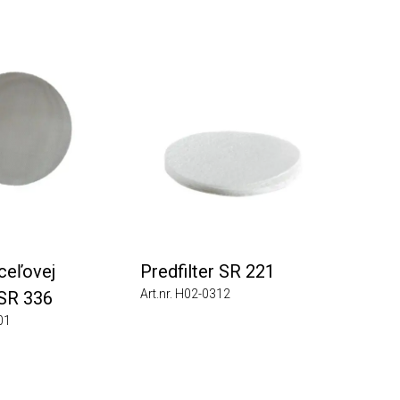
ľovej
Predfilter SR 221
Art.nr. H02-0312
R 336