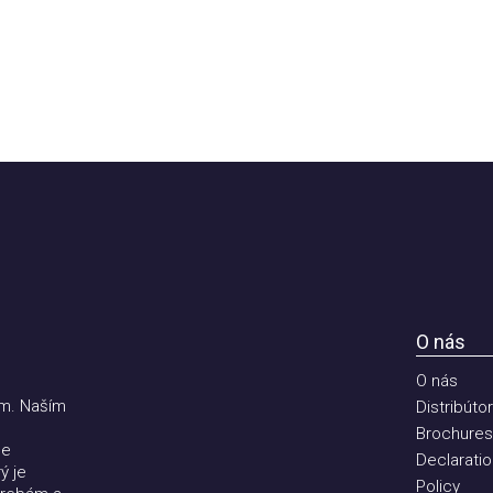
O nás
O nás
 Naším
Distribútori
Brochures
Declaration 
e
Policy