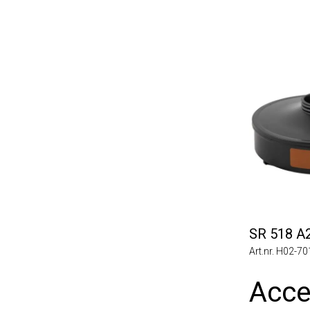
SR 518 A2
Art.nr. H02-7012
Acces