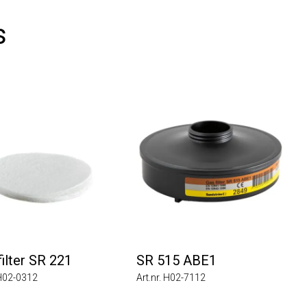
ter SR 221
SR 515 ABE1
2-0312
Art.nr. H02-7112