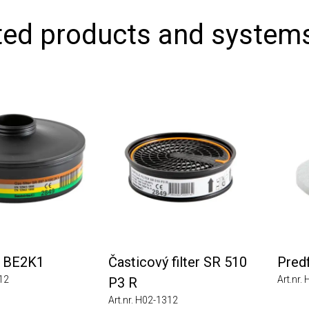
ed products and systems
BE2K1
Časticový filter SR 510
Predfil
Art.nr. H0
P3 R
Art.nr. H02-1312