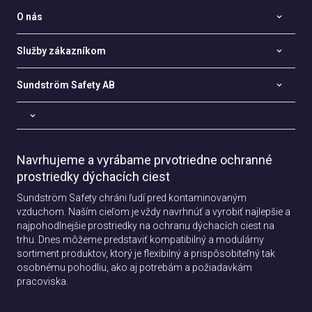
O nás
Služby zákazníkom
Sundström Safety AB
Navrhujeme a vyrábame prvotriedne ochranné
prostriedky dýchacích ciest
Sundström Safety chráni ľudí pred kontaminovaným
vzduchom. Naším cieľom je vždy navrhnúť a vyrobiť najlepšie a
najpohodlnejšie prostriedky na ochranu dýchacích ciest na
trhu. Dnes môžeme predstaviť kompatibilný a modulárny
sortiment produktov, ktorý je flexibilný a prispôsobiteľný tak
osobnému pohodliu, ako aj potrebám a požiadavkám
pracoviska.