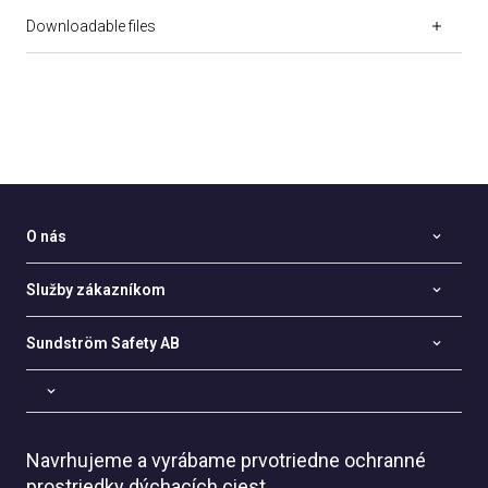
Downloadable files
O nás
Služby zákazníkom
Sundström Safety AB
Navrhujeme a vyrábame prvotriedne ochranné
prostriedky dýchacích ciest