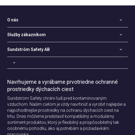
O nás
Služby zákazníkom
Sundström Safety AB
Navrhujeme a vyrábame prvotriedne ochranné
prostriedky dýchacích ciest
Sundström Safety chráni ľudí pred kontaminovaným
vzduchom. Naším cieľom je vždy navrhnúť a vyrobiť najlepšie a
najpohodlnejšie prostriedky na ochranu dýchacích ciest na
trhu. Dnes môžeme predstaviť kompatibilný a modulárny
sortiment produktov, ktorý je flexibilný a prispôsobiteľný tak
osobnému pohodliu, ako aj potrebám a požiadavkám
pracoviska.