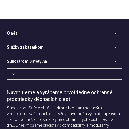
O nás
Služby zákazníkom
Sundström Safety AB
Navrhujeme a vyrábame prvotriedne ochranné
prostriedky dýchacích ciest
Sundström Safety chráni ľudí pred kontaminovaným
vzduchom. Naším cieľom je vždy navrhnúť a vyrobiť najlepšie a
najpohodlnejšie prostriedky na ochranu dýchacích ciest na
trhu. Dnes môžeme predstaviť kompatibilný a modulárny