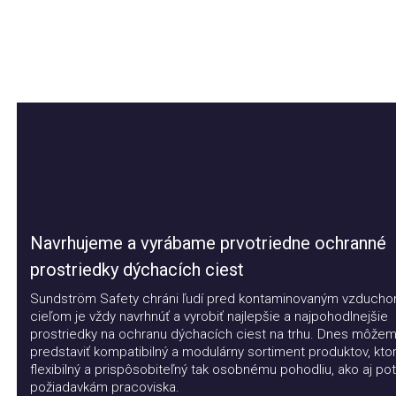
Navrhujeme a vyrábame prvotriedne ochranné
prostriedky dýchacích ciest
Sundström Safety chráni ľudí pred kontaminovaným vzduchom.
cieľom je vždy navrhnúť a vyrobiť najlepšie a najpohodlnejšie
prostriedky na ochranu dýchacích ciest na trhu. Dnes môžeme
predstaviť kompatibilný a modulárny sortiment produktov, ktorý j
flexibilný a prispôsobiteľný tak osobnému pohodliu, ako aj potr
požiadavkám pracoviska.