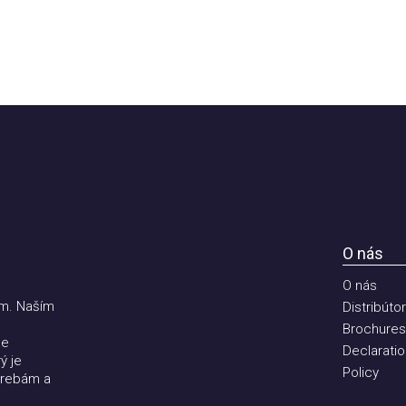
O nás
O nás
 Naším
Distribútori
Brochures
Declaration 
e
Policy
ebám a