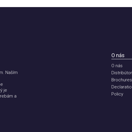
O nás
O nás
 Naším
Distribútori
Brochures
Declaration 
e
Policy
ebám a