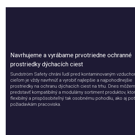
Navrhujeme a vyrábame prvotriedne ochranné
prostriedky dýchacích ciest
Sundström Safety chráni ľudí pred kontaminovaným vzduchom.
cieľom je vždy navrhnúť a vyrobiť najlepšie a najpohodlnejšie
prostriedky na ochranu dýchacích ciest na trhu. Dnes môžeme
predstaviť kompatibilný a modulárny sortiment produktov, ktorý j
flexibilný a prispôsobiteľný tak osobnému pohodliu, ako aj potr
požiadavkám pracoviska.