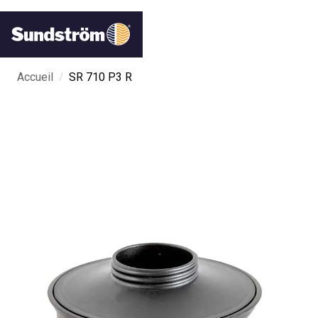
/
Accueil
SR 710 P3 R