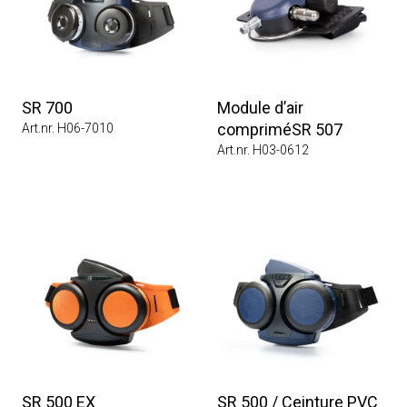
SR 700
Module d’air
compriméSR 507
Art.nr. H06-7010
Art.nr. H03-0612
SR 500 EX
SR 500 / Ceinture PVC