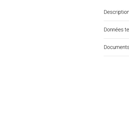
Description
Données tech
Documents té