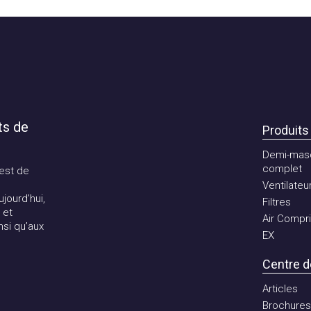
 de
Produits
Demi-masqu
complet
t de
Ventilateur
rd’hui,
Filtres
Air Comprim
 qu’aux
EX
Centre de
Articles
Brochures