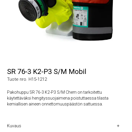
SR 76-3 K2-P3 S/M Mobil
Tuote nro. H15-1212
Pakohuppu SR 76-3 K2-P3 S/M Chem on tarkoitettu
käytettäväksi hengityssuojaimena poistuttaessa tilasta
kemiallisen aineen onnettomuuspäästön sattuessa.
Kuvaus