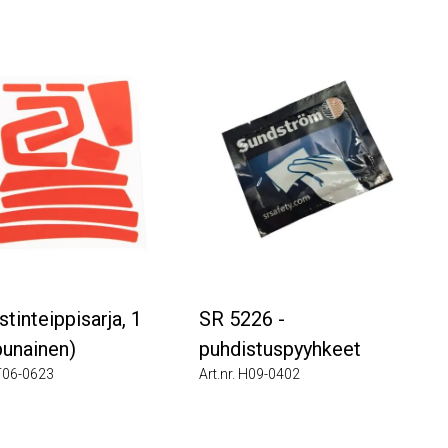
stinteippisarja, 1
SR 5226 -
punainen)
puhdistuspyyhkeet
 T06-0623
Art.nr. H09-0402