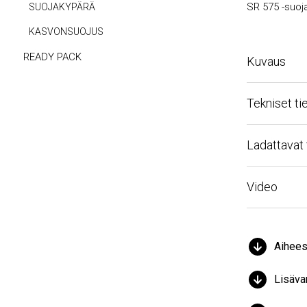
SR 575 -suojak
SUOJAKYPÄRÄ
KASVONSUOJUS
READY PACK
Kuvaus
Tekniset ti
Ladattavat 
Video
Aiheese
Lisäva