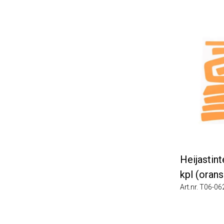
Heijastint
kpl (orans
Art.nr. T06-06