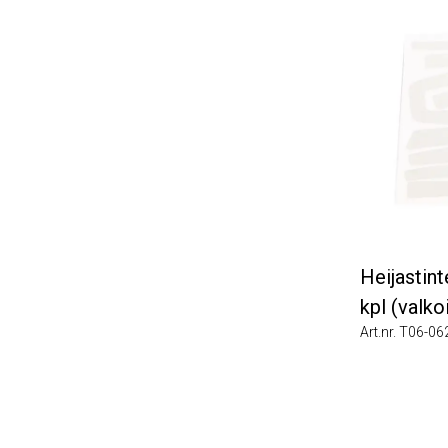
Heijastint
kpl (valko
Art.nr. T06-06