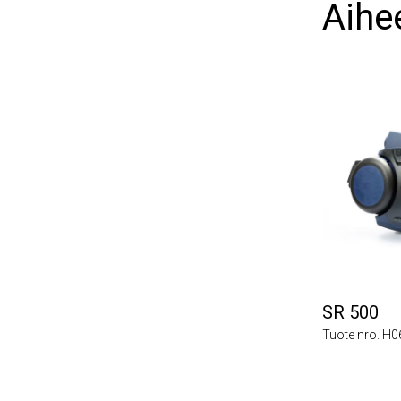
Aihees
SR 500
Tuote nro. H06-