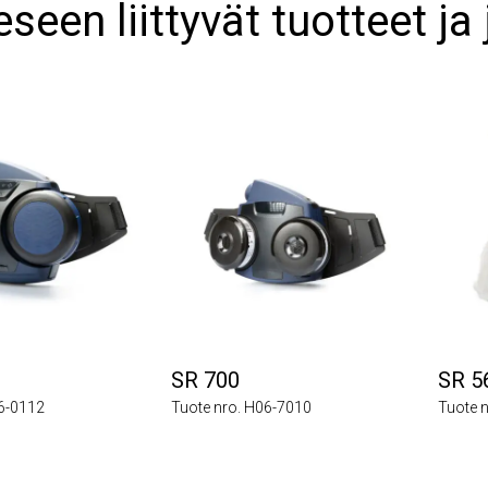
een liittyvät tuotteet ja 
SR 700
SR 561
0112
Tuote nro. H06-7010
Tuote nro