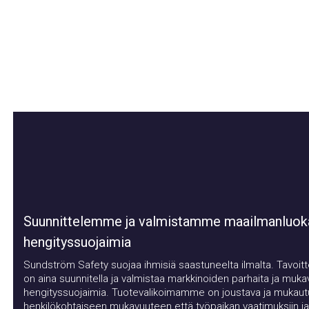
Suunnittelemme ja valmistamme maailmanluokan
hengityssuojaimia
Sundström Safety suojaa ihmisiä saastuneelta ilmalta. Tavoitt
on aina suunnitella ja valmistaa markkinoiden parhaita ja mukavi
hengityssuojaimia. Tuotevalikoimamme on joustava ja mukautuu
henkilökohtaiseen mukavuuteen että työpaikan vaatimuksiin ja tar