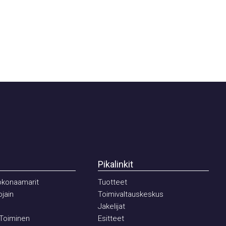
Pikalinkit
onaamarit
Tuotteet
in
Toimivaltauskeskus
Jakelijat
iminen
Esitteet