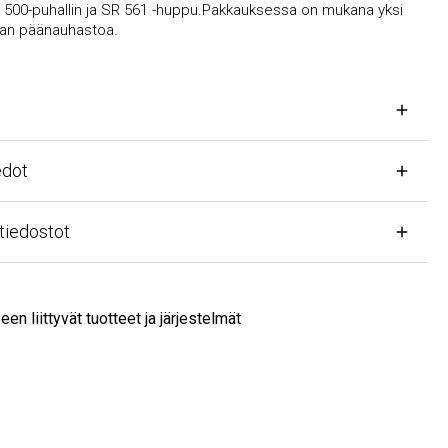
0-puhallin ja SR 561 -huppu.Pakkauksessa on mukana yksi
 päänauhastoa.
ot
edostot
liittyvät tuotteet ja järjestelmät