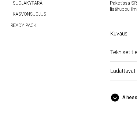
Paketissa SR 50
SUOJAKYPÄRÄ
lisähuppu ilman
KASVONSUOJUS
READY PACK
Kuvaus
Tekniset tied
Ladattavat ti
Aiheeseen 