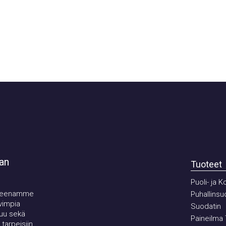
Tuoteet
Puoli- ja Kok
eenamme
Puhallinsuoja
mpia
Suodatin
 sekä
Paineilma To
peisiin.