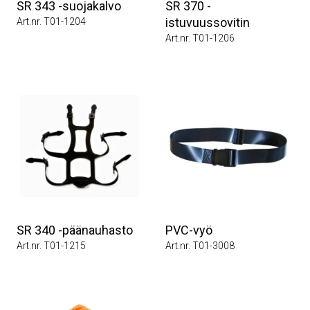
SR 343 -suojakalvo
SR 370 -
istuvuussovitin
Art.nr. T01-1204
Art.nr. T01-1206
SR 340 -päänauhasto
PVC-vyö
Art.nr. T01-1215
Art.nr. T01-3008