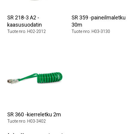
SR 218-3 A2 -
SR 359 -paineilmaletku
kaasusuodatin
30m
Tuote nro. H02-2012
Tuote nro. H03-3130
SR 360 -kierreletku 2m
Tuote nro. H03-3402