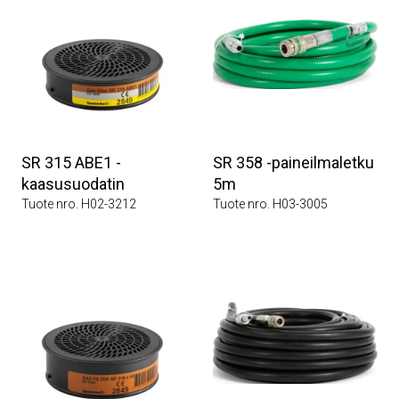
SR 315 ABE1 -
SR 358 -paineilmaletku
kaasusuodatin
5m
Tuote nro. H02-3212
Tuote nro. H03-3005