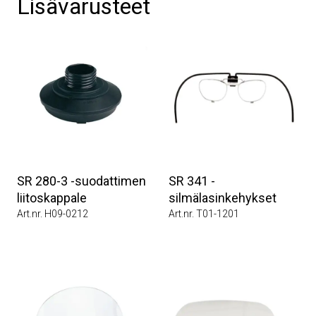
Lisävarusteet
SR 280-3 -suodattimen
SR 341 -
liitoskappale
silmälasinkehykset
Art.nr. H09-0212
Art.nr. T01-1201