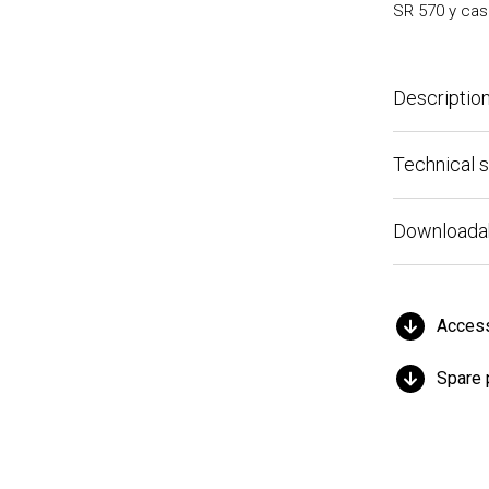
SR 570 y casco 
Description
Technical spe
Downloadable 
Accessor
Spare par