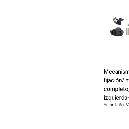
Mecanismo
fijación/infe
completo,
izquierda+
Art.nr. R06-0621