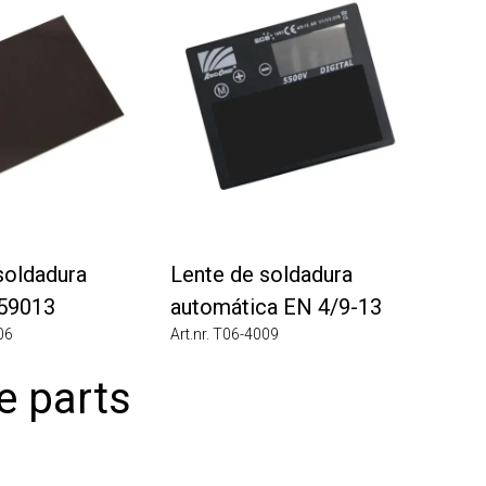
ldadura
Lente de soldadura
9013
automática EN 4/9-13
Art.nr. T06-4009
 parts