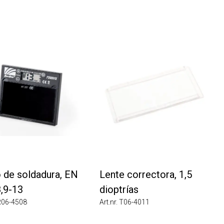
de soldadura, EN
Lente correctora, 1,5
-13
dioptrías
6-4508
Art.nr. T06-4011