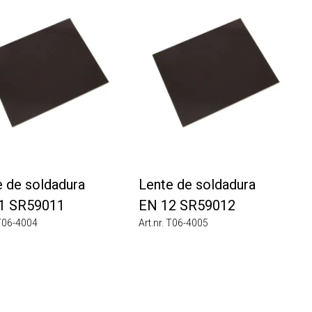
de soldadura
Lente de soldadura
SR59011
EN 12 SR59012
6-4004
Art.nr. T06-4005