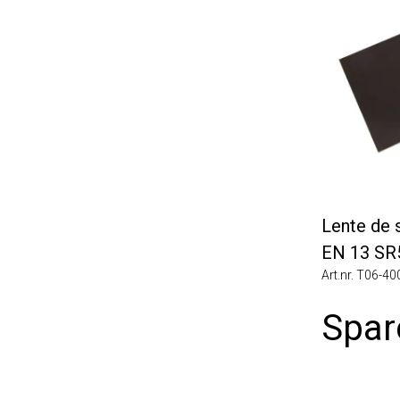
Lente de so
EN 13 SR5
Art.nr. T06-4006
Spare