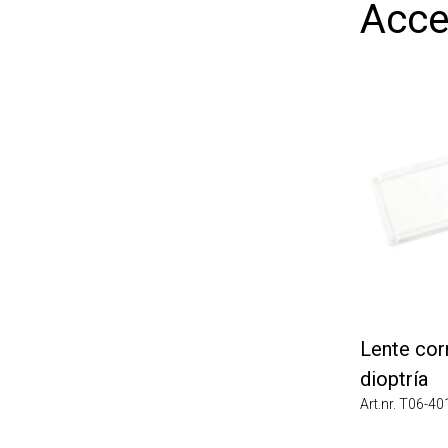
Acces
Lente correc
dioptría
Art.nr. T06-4010