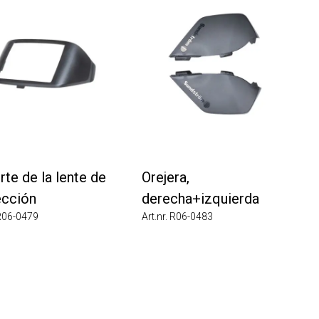
 de la lente de
Orejera,
ción
derecha+izquierda
6-0479
Art.nr. R06-0483