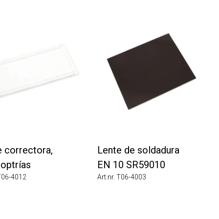
orrectora,
Lente de soldadura
ptrías
EN 10 SR59010
6-4012
Art.nr. T06-4003