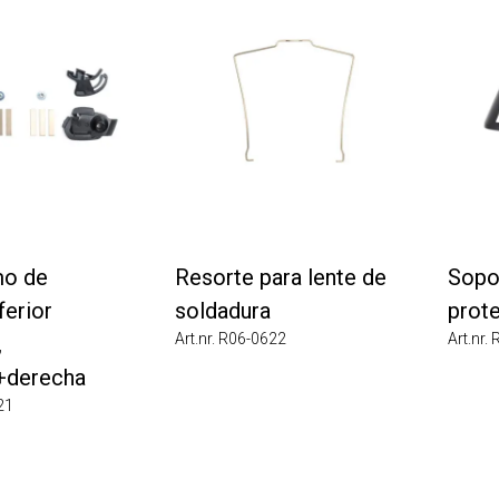
 de
Resorte para lente de
Soporte
rior
soldadura
protec
Art.nr. R06-0622
Art.nr. R0
derecha