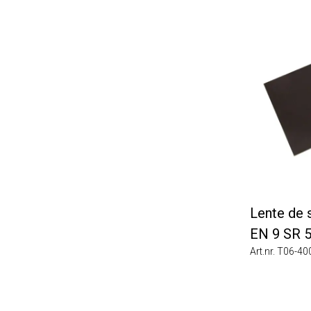
Lente de so
EN 9 SR 59
Art.nr. T06-4002