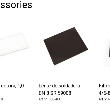
sories
tora, 1,0
Lente de soldadura
Filtro 
EN 8 SR 59008
4/5-8,9
Art.nr. T06-4001
Art.nr. R0