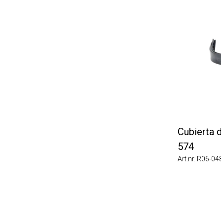
Cubierta de
574
Art.nr. R06-0484