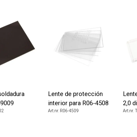
ldadura
Lente de protección
Lente c
009
interior para R06-4508
2,0 dio
Art.nr. R06-4509
Art.nr. T0