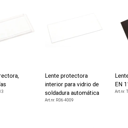
ctora,
Lente protectora
Lente 
s
interior para vidrio de
EN 11 
Art.nr. T0
soldadura automática
Art.nr. R06-4009