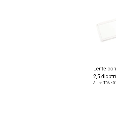
Lente corre
2,5 dioptría
Art.nr. T06-4013