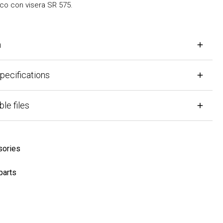
con visera SR 575.
cifications
files
ies
ts