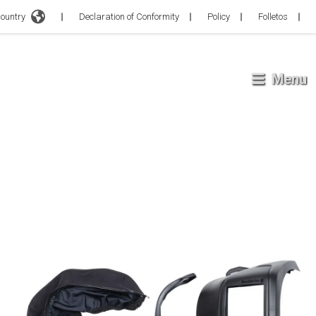
try
Declaration of Conformity
Policy
Folletos
Menu