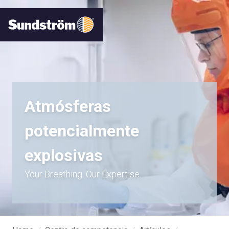
Atmósferas
potencialmente
explosivas
Your Breathing. Our Expertise.