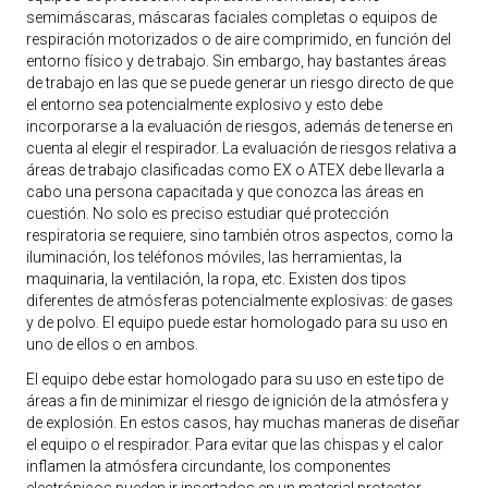
semimáscaras, máscaras faciales completas o equipos de
respiración motorizados o de aire comprimido, en función del
entorno físico y de trabajo. Sin embargo, hay bastantes áreas
de trabajo en las que se puede generar un riesgo directo de que
el entorno sea potencialmente explosivo y esto debe
incorporarse a la evaluación de riesgos, además de tenerse en
cuenta al elegir el respirador. La evaluación de riesgos relativa a
áreas de trabajo clasificadas como EX o ATEX debe llevarla a
cabo una persona capacitada y que conozca las áreas en
cuestión. No solo es preciso estudiar qué protección
respiratoria se requiere, sino también otros aspectos, como la
iluminación, los teléfonos móviles, las herramientas, la
maquinaria, la ventilación, la ropa, etc. Existen dos tipos
diferentes de atmósferas potencialmente explosivas: de gases
y de polvo. El equipo puede estar homologado para su uso en
uno de ellos o en ambos.
El equipo debe estar homologado para su uso en este tipo de
áreas a fin de minimizar el riesgo de ignición de la atmósfera y
de explosión. En estos casos, hay muchas maneras de diseñar
el equipo o el respirador. Para evitar que las chispas y el calor
inflamen la atmósfera circundante, los componentes