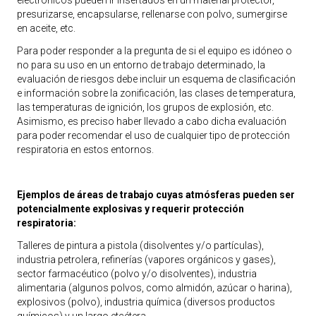
electrónicos pueden ir insertados en un material protector,
presurizarse, encapsularse, rellenarse con polvo, sumergirse
en aceite, etc.
Para poder responder a la pregunta de si el equipo es idóneo o
no para su uso en un entorno de trabajo determinado, la
evaluación de riesgos debe incluir un esquema de clasificación
e información sobre la zonificación, las clases de temperatura,
las temperaturas de ignición, los grupos de explosión, etc.
Asimismo, es preciso haber llevado a cabo dicha evaluación
para poder recomendar el uso de cualquier tipo de protección
respiratoria en estos entornos.
Ejemplos de áreas de trabajo cuyas atmósferas pueden ser
potencialmente explosivas y requerir protección
respiratoria:
Talleres de pintura a pistola (disolventes y/o partículas),
industria petrolera, refinerías (vapores orgánicos y gases),
sector farmacéutico (polvo y/o disolventes), industria
alimentaria (algunos polvos, como almidón, azúcar o harina),
explosivos (polvo), industria química (diversos productos