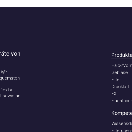
te von
Produkte
Halb-/Vollma
r
Gebläse
uemsten
Filter
Druckluft
ibel,
EX
sowie an
Fluchthaube
Kompetenz
Wissensdate
Filterubersic