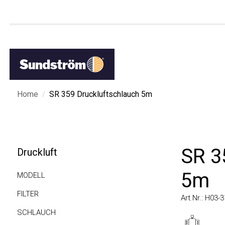
/
Home
SR 359 Druckluftschlauch 5m
SR 35
Druckluft
5m
MODELL
FILTER
Art.Nr.: H03-310
SCHLAUCH