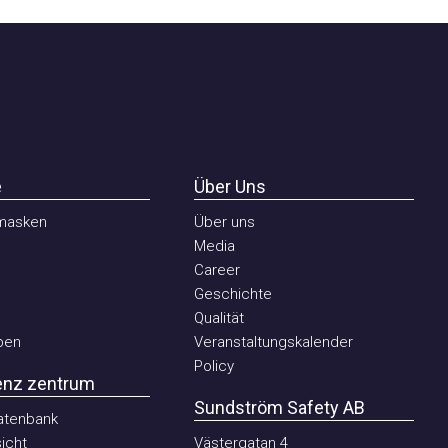
Über Uns
sken
Über uns
Media
Career
Geschichte
Qualität
n
Veranstaltungskalender
Policy
 zentrum
Sundström Safety AB
nbank
ht
Västergatan 4