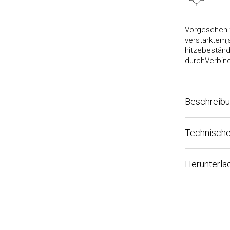
Vorgesehen für 
verstärktem,sc
hitzebeständig.
durchVerbinden
Beschreibun
Technische Sp
Herunterladb