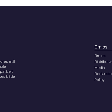
Om os
Om os
es mål
Distributører
e
Media
ibelt
Declaration 
s både
Policy