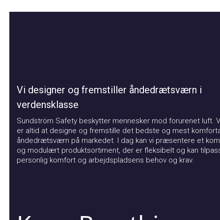
Vi designer og fremstiller åndedrætsværn i
verdensklasse
Sundström Safety beskytter mennesker mod forurenet luft. Vor
er altid at designe og fremstille det bedste og mest komfortabl
åndedrætsværn på markedet. I dag kan vi præsentere et kompat
og modulært produktsortiment, der er fleksibelt og kan tilpasse
personlig komfort og arbejdspladsens behov og krav.