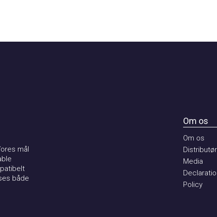
Om os
Om os
es mål
Distributører
e
Media
ibelt
Declaration 
s både
Policy