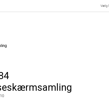
Vælg lan
ng
4
eskærmsamling