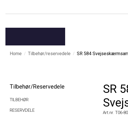
/
/
Home
Tilbehør/reservedele
SR 584 Svejseskærmsamli
SR 58
Tilbehør/Reservedele
Svejs
TILBEHØR
RESERVDELE
Art.nr. T06-8010