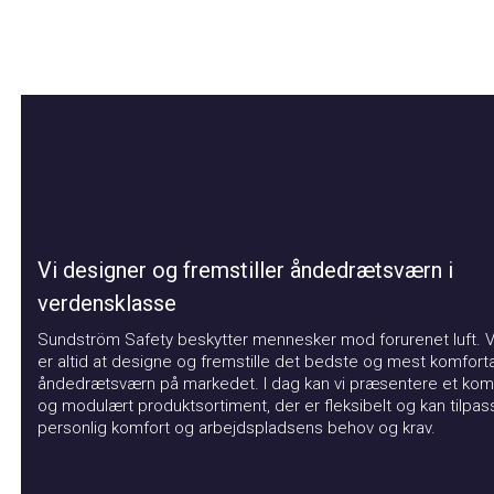
Vi designer og fremstiller åndedrætsværn i
verdensklasse
Sundström Safety beskytter mennesker mod forurenet luft. Vor
er altid at designe og fremstille det bedste og mest komfortabl
åndedrætsværn på markedet. I dag kan vi præsentere et kompat
og modulært produktsortiment, der er fleksibelt og kan tilpasse
personlig komfort og arbejdspladsens behov og krav.