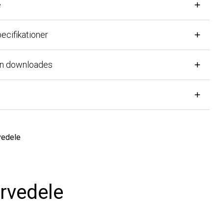
ifikationer
n downloades
ele
vedele