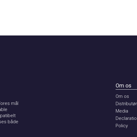
Om os
Om os
es mål
Distributører
e
Media
ibelt
Declaration 
s både
Policy