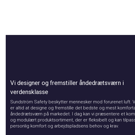
Vi designer og fremstiller åndedrætsværn i
verdensklasse
Sundström Safety beskytter mennesker mod forurenet luft. Vor
er altid at designe og fremstille det bedste og mest komfortabl
åndedrætsværn på markedet. I dag kan vi præsentere et kompat
og modulært produktsortiment, der er fleksibelt og kan tilpasse
personlig komfort og arbejdspladsens behov og krav.