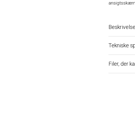
ansigtsskærm S
Beskrivelse
Tekniske spec
Filer, der ka