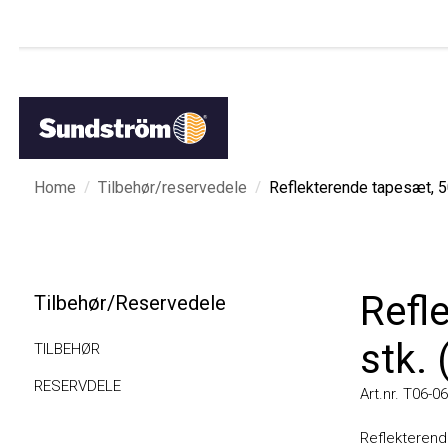
/
/
Home
Tilbehør/reservedele
Reflekterende tapesæt, 50 st
Refle
Tilbehør/Reservedele
stk. (
TILBEHØR
RESERVDELE
Art.nr. T06-0631
Reflekterende t